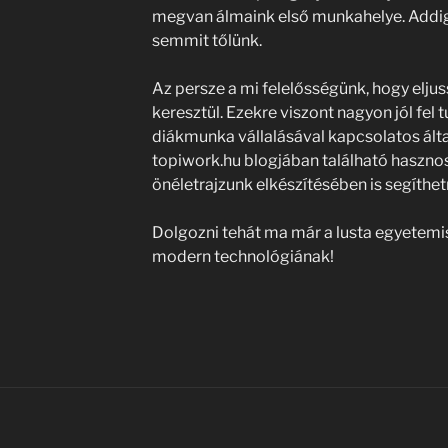
megvan álmaink első munkahelye. Addig
semmit tőlünk.
Az persze a mi felelősségünk, hogy eljus
keresztül. Ezekre viszont nagyon jól fel 
diákmunka vállalásával kapcsolatos által
topiwork.hu blogjában található hasznos
önéletrajzunk elkészítésében is segíthet
Dolgozni tehát ma már a lusta egyetemis
modern technológiának!