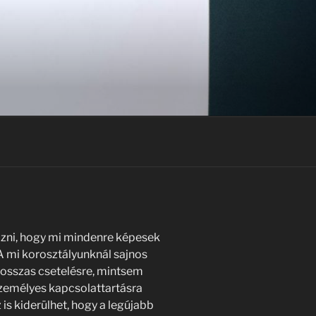
ázni, hogy mi mindenre képesek
 mi korosztályunknál sajnos
hosszas csetelésre, mintsem
személyes kapcsolattartásra
s kiderülhet, hogy a legújabb