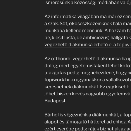
ismerősünk a közösségi médiában valój
Az informatika világában ma már ez sem l
a szak. Sőt, okoseszközeinknek hála már
munkába kellene mennünk! A hozzám has
be, kicsit lusta, de ambiciózus) hallga
végezhető diákmunka érhető el a topiwo
Az otthonról végezhető diákmunka ha íg
dolog, mert egyetemistaként lehet kötöt
utazgatás pedig megnehezítené, hogy ne
topiwork.hu-n ugyanakkor a vállalkozóbb
kereshetnek diákmunkát. Ez egy kisebb 
jöhet, hiszen kevés nagyobb egyetemvá
Budapest.
Bárhol is végeznénk a diákmunkát, a top
alapot és támogató hátteret ad ehhez. A t
ezért cserébe pedig rájuk bízhatjuk az a