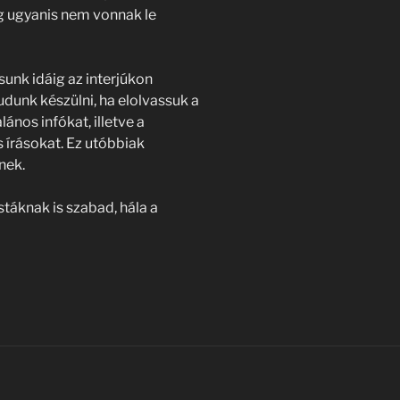
 ugyanis nem vonnak le
sunk idáig az interjúkon
tudunk készülni, ha elolvassuk a
ános infókat, illetve a
 írásokat. Ez utóbbiak
nek.
táknak is szabad, hála a