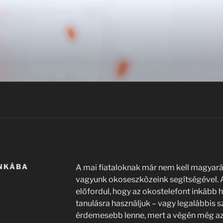
UNKÁBA
A mai fiataloknak már nem kell magyar
vagyunk okoseszközeink segítségével. A
előfordul, hogy az okostelefont inkább 
tanulásra használjuk – vagy legalábbis 
érdemesebb lenne, mert a végén még az i