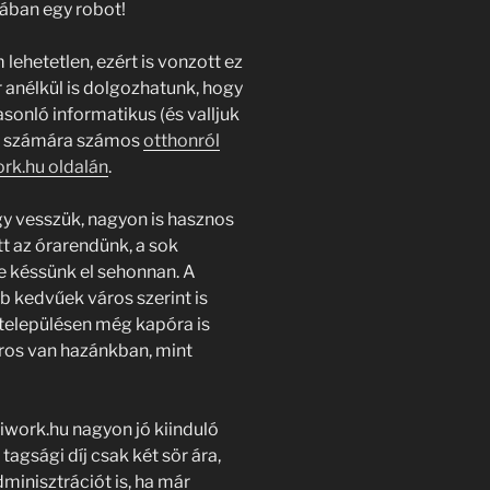
ában egy robot!
ehetetlen, ezért is vonzott ez
 anélkül is dolgozhatunk, hogy
onló informatikus (és valljuk
tók számára számos
otthonról
rk.hu oldalán
.
y vesszük, nagyon is hasznos
t az órarendünk, a sok
 késsünk el sehonnan. A
 kedvűek város szerint is
településen még kapóra is
ros van hazánkban, mint
iwork.hu nagyon jó kiinduló
agsági díj csak két sör ára,
dminisztrációt is, ha már